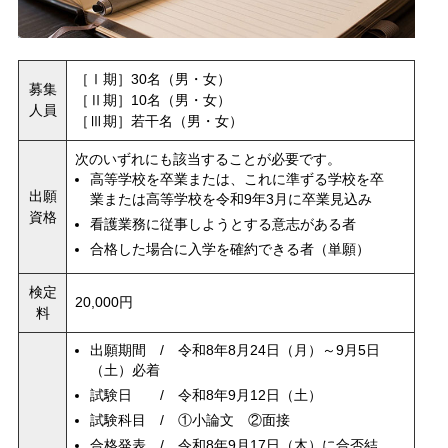
［Ⅰ期］30名（男・女）
募集
［Ⅱ期］10名（男・女）
人員
［Ⅲ期］若干名（男・女）
次のいずれにも該当することが必要です。
高等学校を卒業または、これに準ずる学校を卒
出願
業または高等学校を令和9年3月に卒業見込み
資格
看護業務に従事しようとする意志がある者
合格した場合に入学を確約できる者（単願）
検定
20,000円
料
出願期間 / 令和8年8月24日（月）～9月5日
（土）必着
試験日 / 令和8年9月12日（土）
試験科目 / ①小論文 ②面接
合格発表 / 令和8年9月17日（木）に合否結