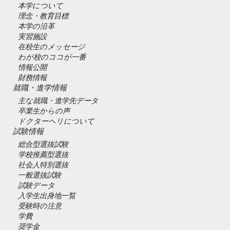
本学について
理念・教育目標
本学の沿革
実習施設
在校生のメッセージ
わが校のココが一番
情報公開
財務情報
就職・進学情報
主な就職・進学先データ
卒業生からの声
ドクターヘリについて
試験情報
総合型選抜試験
学校推薦型選抜
社会人特別選抜
一般選抜試験
試験データ
入学生出身地一覧
受験時の注意
学費
奨学金