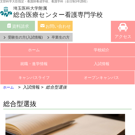
文部科学大臣指定・看護師養成学校、看護学科（全日制3年課程）
埼玉医科大学附属
総合医療センター看護専門学校
資料請求
お問い合わせ
アクセス
受験生の方(入試情報)
卒業生の方
ホーム
学校紹介
就職・進学情報
入試情報
キャンパスライフ
オープンキャンパス
入試情報
総合型選抜
ホーム
総合型選抜